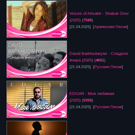
Voices of Artsakh - Shabat Orov
(2025)
(
7589
)
[21.04.2025] [
Армянские Песни
]
David Barkhudaryan - Сладкое
вчера (2025)
(
4651
)
[21.04.2025] [
Русские Песни
]
EDGAR - Моя любимая
(2025)
(
5358
)
[21.04.2025] [
Русские Песни
]