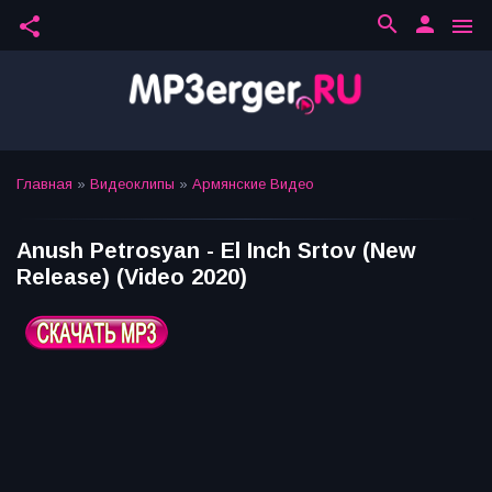
search
person
share
menu
Главная
»
Видеоклипы
»
Армянские Видео
Anush Petrosyan - El Inch Srtov (New
Release) (Video 2020)