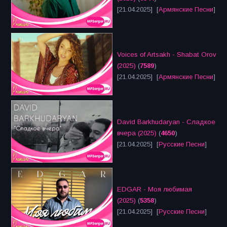
[21.04.2025] [
Армянские Песни
]
Voices of Artsakh - Shabat Orov
(2025)
(
7589
)
[21.04.2025] [
Армянские Песни
]
David Barkhudaryan - Сладкое
вчера (2025)
(
4650
)
[21.04.2025] [
Русские Песни
]
EDGAR - Моя любимая
(2025)
(
5358
)
[21.04.2025] [
Русские Песни
]