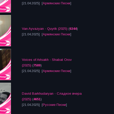
[21.04.2025] [
Армянские Песни
]
Van Ayvazyan - Quyrik (2025)
(
6344
)
[21.04.2025] [
Армянские Песни
]
Voices of Artsakh - Shabat Orov
(2025)
(
7589
)
[21.04.2025] [
Армянские Песни
]
David Barkhudaryan - Сладкое вчера
(2025)
(
4651
)
[21.04.2025] [
Русские Песни
]