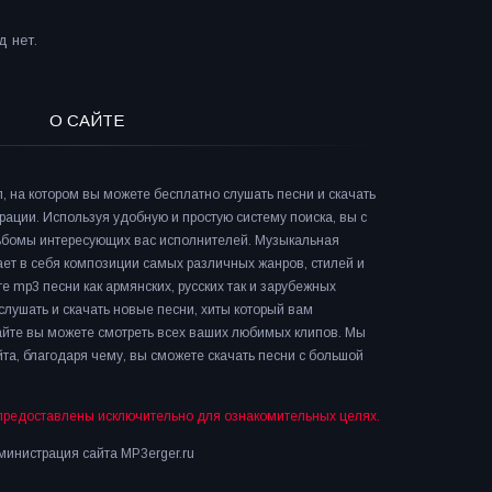
 нет.
О САЙТЕ
л, на котором вы можете бесплатно слушать песни и скачать
рации. Используя удобную и простую систему поиска, вы с
льбомы интересующих вас исполнителей. Музыкальная
ает в себя композиции самых различных жанров, стилей и
е mp3 песни как армянских, русских так и зарубежных
слушать и скачать новые песни, хиты который вам
сайте вы можете смотреть всех ваших любимых клипов. Мы
та, благодаря чему, вы сможете скачать песни с большой
предоставлены исключительно для ознакомительных целях.
инистрация сайта MP3erger.ru