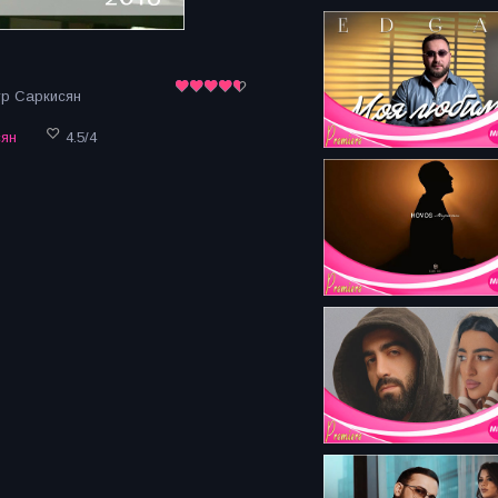
ур Саркисян
сян
4.5
/
4