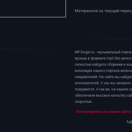
Материалов за текущий период
MP3erger.ru - музыкальный порта
музыку в формате mp3 без регист
легкостью найдете сборники и а
коллекция нашего портала включ
направлений. На сайте вы найдет
исполнителей. У нас вы сможете 
понравится. А так же, на нашем 
обеспечили высокое качество сай
скоростью.
Все материалы на нашем сайте 
Адм