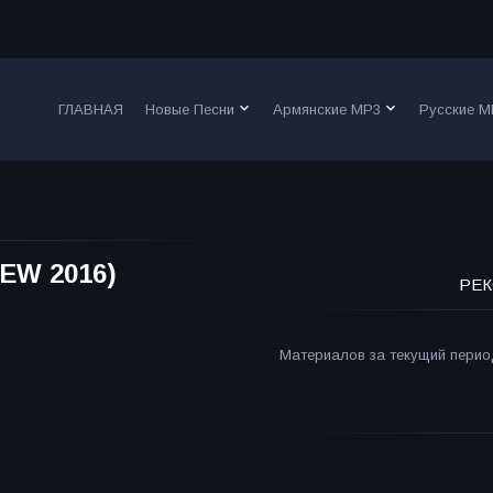
keyboard_arrow_down
keyboard_arrow_down
ГЛАВНАЯ
Новые Песни
Армянские MP3
Русские M
EW 2016)
РЕК
Материалов за текущий период