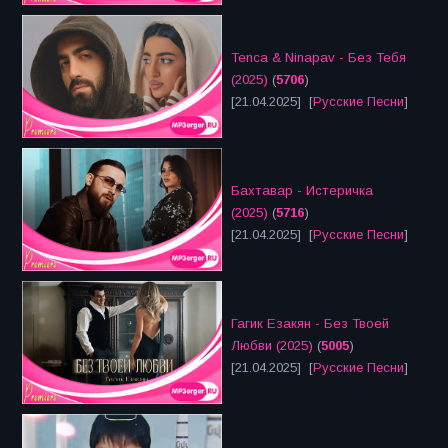
Tenca & Ninapav - Без Тебя
(2025)
(
5706
)
[21.04.2025] [
Русские Песни
]
Бахтавар - Истеричка
(2025)
(
5716
)
[21.04.2025] [
Русские Песни
]
Гагик Езакян - Без Твоей
Любви (2025)
(
5005
)
[21.04.2025] [
Русские Песни
]