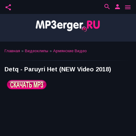
search
person
share
menu
Главная
»
Видеоклипы
»
Армянские Видео
Detq - Paruyri Het (NEW Video 2018)