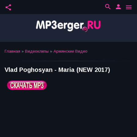
search
person
share
menu
Главная
»
Видеоклипы
»
Армянские Видео
Vlad Poghosyan - Maria (NEW 2017)