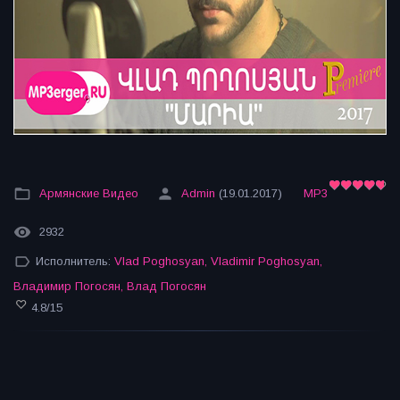
Армянские Видео
Admin
(19.01.2017)
MP3
2932
Исполнитель:
Vlad Poghosyan
,
Vladimir Poghosyan
,
Владимир Погосян
,
Влад Погосян
4.8
/
15