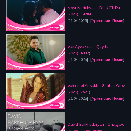
Mavr Mkrtchyan - Du U Eli Du
(2025)
(
14704
)
[21.04.2025] [
Армянские Песни
]
Van Ayvazyan - Quyrik
(2025)
(
6337
)
[21.04.2025] [
Армянские Песни
]
Voices of Artsakh - Shabat Orov
(2025)
(
7571
)
[21.04.2025] [
Армянские Песни
]
David Barkhudaryan - Сладкое
вчера (2025)
(
4645
)