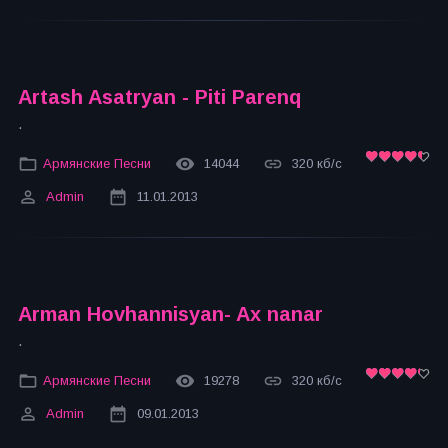
Artash Asatryan - Piti Parenq
.
Армянские Песни
14044
320 кб/с
Admin
11.01.2013
Arman Hovhannisyan- Ax nanar
.
Армянские Песни
19278
320 кб/с
Admin
09.01.2013