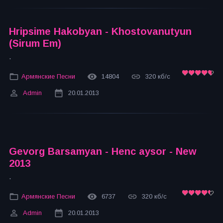
Hripsime Hakobyan - Khostovanutyun
(Sirum Em)
.
Армянские Песни
14804
320 кб/с
Admin
20.01.2013
Gevorg Barsamyan - Henc aysor - New
2013
.
Армянские Песни
6737
320 кб/с
Admin
20.01.2013