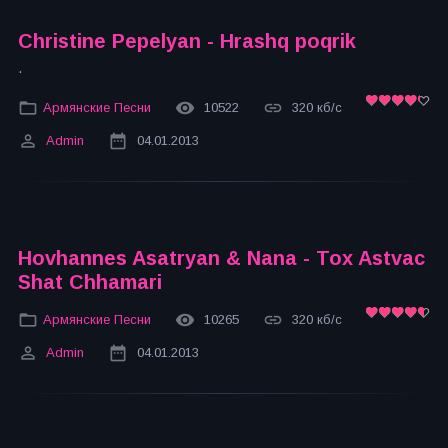
Christine Pepelyan - Hrashq poqrik
.
Армянские Песни
10522
320 кб/с
Admin
04.01.2013
Hovhannes Asatryan & Nana - Tox Astvac
Shat Chhamari
Армянские Песни
10265
320 кб/с
Admin
04.01.2013