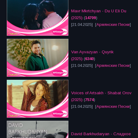
Mavr Mkrtchyan - Du U Eli Du
(2025)
(
14709
)
[21.04.2025] [
Армянские Песни
]
Van Ayvazyan - Quyrik
(2025)
(
6340
)
[21.04.2025] [
Армянские Песни
]
Voices of Artsakh - Shabat Orov
(2025)
(
7574
)
[21.04.2025] [
Армянские Песни
]
David Barkhudaryan - Сладкое