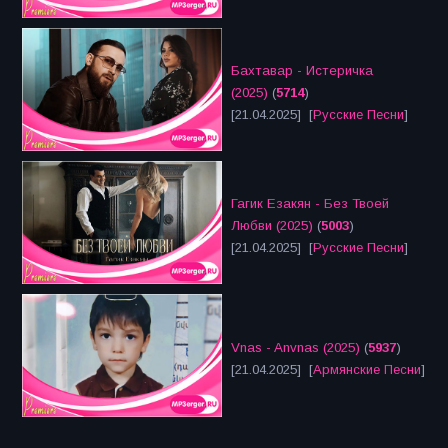
Бахтавар - Истеричка
(2025)
(
5714
)
[21.04.2025] [
Русские Песни
]
Гагик Езакян - Без Твоей
Любви (2025)
(
5003
)
[21.04.2025] [
Русские Песни
]
Vnas - Anvnas (2025)
(
5937
)
[21.04.2025] [
Армянские Песни
]