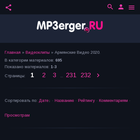
search
person
share
menu
Главная
»
Видеоклипы
» Армянские Видео 2020.
В категории материалов
:
695
Показано материалов
:
1-3
1
2
3
231
232
Страницы
:
...
Сортировать по
:
Дате
·
Названию
·
Рейтингу
·
Комментариям
·
Просмотрам