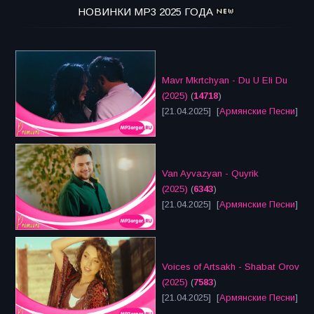
НОВИНКИ MP3 2025 ГОДА
Mavr Mkrtchyan - Du U Eli Du
(2025)
(
14718
)
[21.04.2025] [
Армянские Песни
]
Van Ayvazyan - Quyrik
(2025)
(
6343
)
[21.04.2025] [
Армянские Песни
]
Voices of Artsakh - Shabat Orov
(2025)
(
7583
)
[21.04.2025] [
Армянские Песни
]