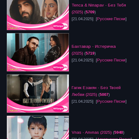
Tenca & Ninapav - Без Тебя
(2025)
(
5709
)
[21.04.2025] [
Русские Песни
]
Бахтавар - Истеричка
(2025)
(
5719
)
[21.04.2025] [
Русские Песни
]
Гагик Езакян - Без Твоей
Любви (2025)
(
5007
)
[21.04.2025] [
Русские Песни
]
Vnas - Anvnas (2025)
(
5940
)