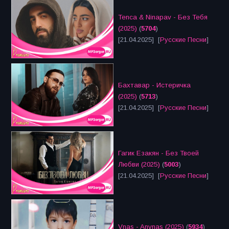
Tenca & Ninapav - Без Тебя
(2025)
(
5704
)
[21.04.2025] [
Русские Песни
]
Бахтавар - Истеричка
(2025)
(
5713
)
[21.04.2025] [
Русские Песни
]
Гагик Езакян - Без Твоей
Любви (2025)
(
5003
)
[21.04.2025] [
Русские Песни
]
Vnas - Anvnas (2025)
(
5934
)