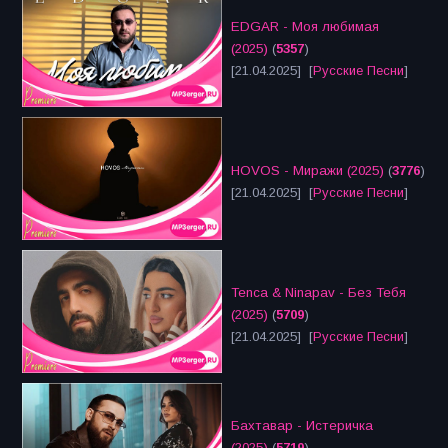
EDGAR - Моя любимая
(2025)
(
5357
)
[21.04.2025] [
Русские Песни
]
HOVOS - Миражи (2025)
(
3776
)
[21.04.2025] [
Русские Песни
]
Tenca & Ninapav - Без Тебя
(2025)
(
5709
)
[21.04.2025] [
Русские Песни
]
Бахтавар - Истеричка
(2025)
(
5719
)