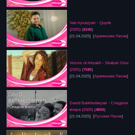
Van Ayvazyan - Quyrik
(2025)
(
6343
)
[21.04.2025] [
Армянские Песни
]
Voices of Artsakh - Shabat Orov
(2025)
(
7585
)
[21.04.2025] [
Армянские Песни
]
David Barkhudaryan - Сладкое
вчера (2025)
(
4650
)
[21.04.2025] [
Русские Песни
]