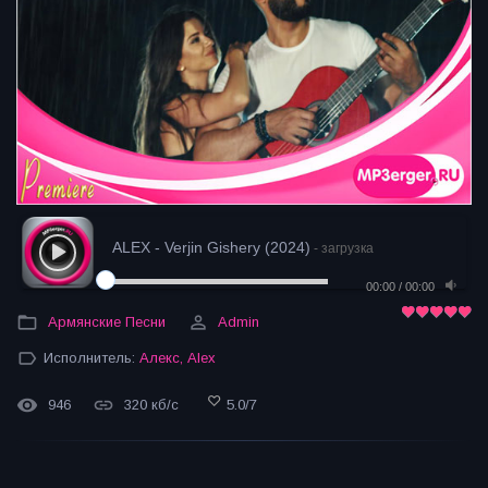
ALEX - Verjin Gishery (2024)
- загрузка
00:00
/
00:00
Армянские Песни
Admin
Исполнитель:
Алекс
,
Alex
946
320 кб/с
5.0
/
7