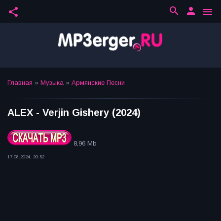
search
person
share
menu
Главная
»
Музыка
»
Армянские Песни
ALEX - Verjin Gishery (2024)
8,96 Mb
17.08.2024, 20:52