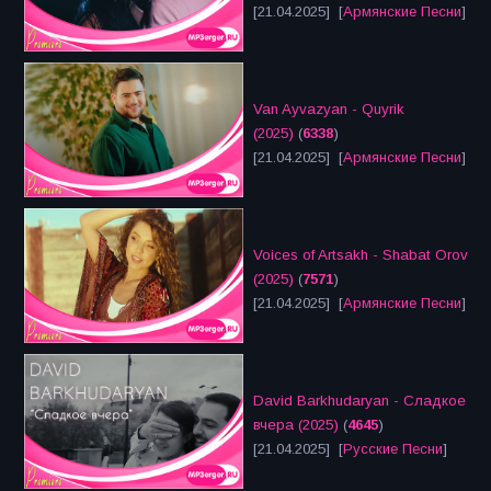
[21.04.2025] [
Армянские Песни
]
Van Ayvazyan - Quyrik
(2025)
(
6338
)
[21.04.2025] [
Армянские Песни
]
Voices of Artsakh - Shabat Orov
(2025)
(
7571
)
[21.04.2025] [
Армянские Песни
]
David Barkhudaryan - Сладкое
вчера (2025)
(
4645
)
[21.04.2025] [
Русские Песни
]