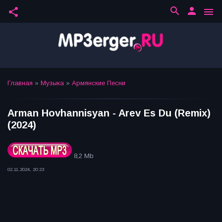
search
person
share
menu
Главная
»
Музыка
»
Армянские Песни
Arman Hovhannisyan - Arev Es Du (Remix)
(2024)
8,2 Mb
02.11.2024, 20:23