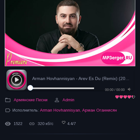
Arman Hovhannisyan - Arev Es Du (Remix) (2024)
- за
00:00
/
00:00
Армянские Песни
Admin
Исполнитель:
Arman Hovhannisyan
,
Арман Оганнисян
1522
320 кб/с
4.4
/
7