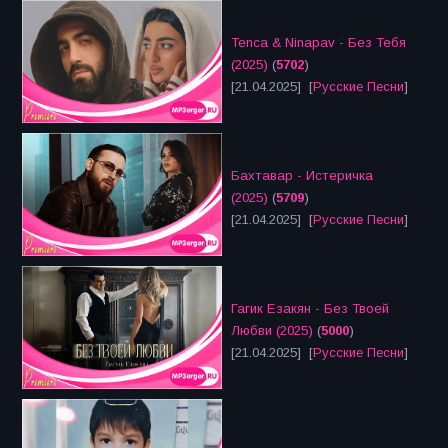
Tenca & Ninapav - Без Тебя
(2025)
(
5702
)
[21.04.2025] [
Русские Песни
]
Бахтавар - Истеричка
(2025)
(
5709
)
[21.04.2025] [
Русские Песни
]
Гагик Езакян - Без Твоей
Любви (2025)
(
5000
)
[21.04.2025] [
Русские Песни
]