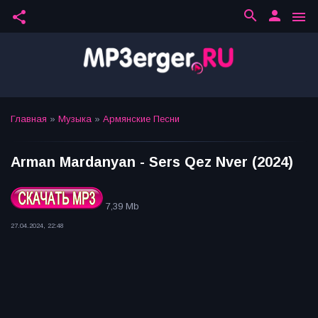
search
person
share
menu
Главная
»
Музыка
»
Армянские Песни
Arman Mardanyan - Sers Qez Nver (2024)
7,39 Mb
27.04.2024, 22:48