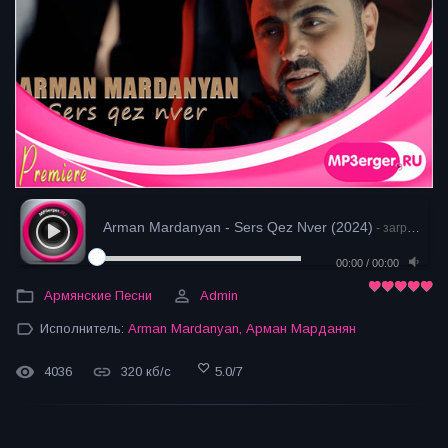
Arman Mardanyan - Sers Qez Nver (2024)
- загрузка
00:00
/
00:00
Армянские Песни
Admin
Исполнитель:
Arman Mardanyan
,
Арман Марданян
4036
320 кб/с
5.0
/
7