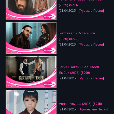
(2025)
(
5714
)
[21.04.2025] [
Русские Песни
]
Бахтавар - Истеричка
(2025)
(
5719
)
[21.04.2025] [
Русские Песни
]
Гагик Езакян - Без Твоей
Любви (2025)
(
5009
)
[21.04.2025] [
Русские Песни
]
Vnas - Anvnas (2025)
(
5945
)
[21.04.2025] [
Армянские Песни
]