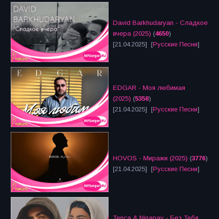
David Barkhudaryan - Сладкое
вчера (2025)
(
4650
)
[21.04.2025] [
Русские Песни
]
EDGAR - Моя любимая
(2025)
(
5358
)
[21.04.2025] [
Русские Песни
]
HOVOS - Миражи (2025)
(
3776
)
[21.04.2025] [
Русские Песни
]
Tenca & Ninapav - Без Тебя