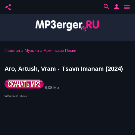
search
person
share
menu
Главная
»
Музыка
»
Армянские Песни
Aro, Artush, Vram - Tsavn Imanam (2024)
6,08 Mb
02.03.2024, 20:17