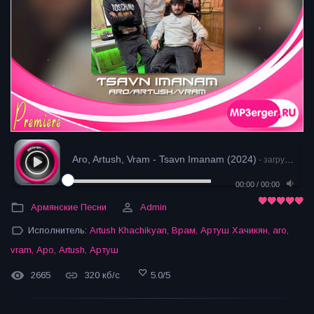
Aro, Artush, Vram - Tsavn Imanam (2024)
- загрузка
00:00
/
00:00
Армянские Песни
Admin
Исполнитель:
Artush Khachikyan
,
Врам
,
Артуш Хачикян
,
aro
,
vram
,
Аро
,
Artush
,
Артуш
2665
320 кб/с
5.0
/
5