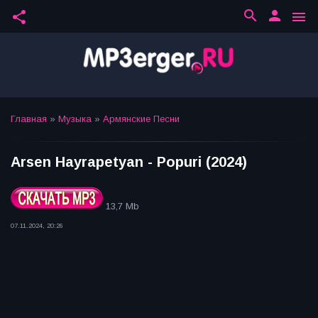
search
person
share
menu
Главная
»
Музыка
»
Армянские Песни
Arsen Hayrapetyan - Popuri (2024)
13,7 Mb
07.11.2024, 20:26