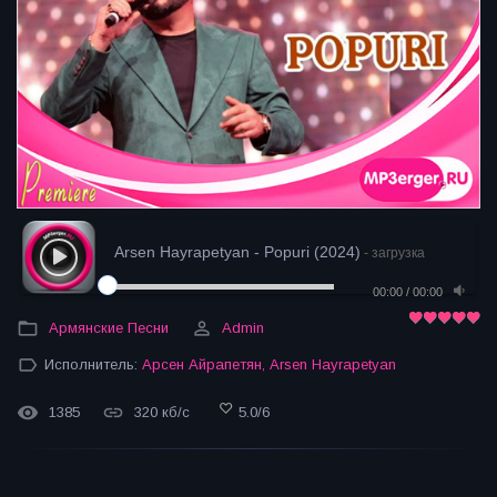
Arsen Hayrapetyan - Popuri (2024)
- загрузка
00:00
/
00:00
Армянские Песни
Admin
Исполнитель:
Арсен Айрапетян
,
Arsen Hayrapetyan
1385
320 кб/с
5.0
/
6