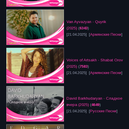
Van Ayvazyan - Quyrik
(2025)
(
6343
)
[21.04.2025] [
Армянские Песни
]
Voices of Artsakh - Shabat Orov
(2025)
(
7583
)
[21.04.2025] [
Армянские Песни
]
David Barkhudaryan - Сладкое
вчера (2025)
(
4649
)
[21.04.2025] [
Русские Песни
]