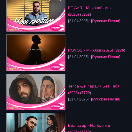
EDGAR - Моя любимая
(2025)
(
5357
)
[21.04.2025] [
Русские Песни
]
HOVOS - Миражи (2025)
(
3776
)
[21.04.2025] [
Русские Песни
]
Tenca & Ninapav - Без Тебя
(2025)
(
5709
)
[21.04.2025] [
Русские Песни
]
Бахтавар - Истеричка
(2025)
(
5719
)