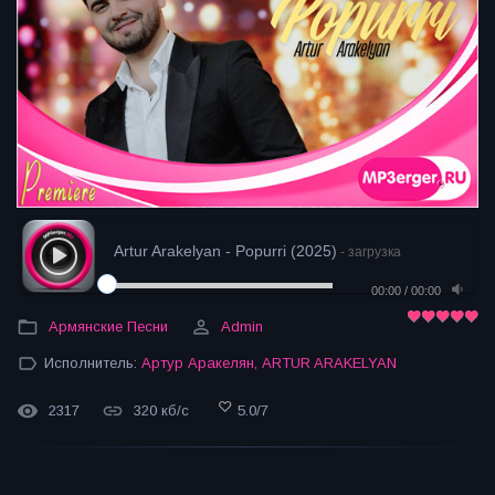
Artur Arakelyan - Popurri (2025)
- загрузка
00:00
/
00:00
Армянские Песни
Admin
Исполнитель:
Артур Аракелян
,
ARTUR ARAKELYAN
2317
320 кб/с
5.0
/
7