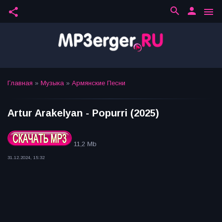
search
person
share
menu
Главная
»
Музыка
»
Армянские Песни
Artur Arakelyan - Popurri (2025)
11,2 Mb
31.12.2024, 15:32