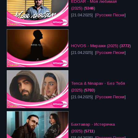
EDGAR - Моя любимая
(2025)
(
5346
)
[21.04.2025] [
Русские Песни
]
HOVOS - Миражи (2025)
(
3772
)
[21.04.2025] [
Русские Песни
]
Tenca & Ninapav - Без Тебя
(2025)
(
5703
)
[21.04.2025] [
Русские Песни
]
Бахтавар - Истеричка
(2025)
(
5711
)
[21.04.2025] [
Русские Песни
]