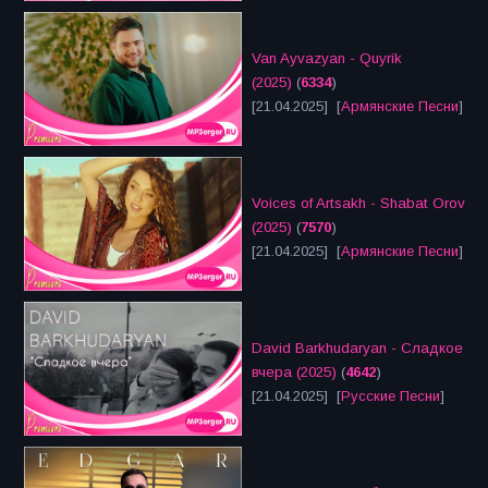
Van Ayvazyan - Quyrik
(2025)
(
6334
)
[21.04.2025] [
Армянские Песни
]
Voices of Artsakh - Shabat Orov
(2025)
(
7570
)
[21.04.2025] [
Армянские Песни
]
David Barkhudaryan - Сладкое
вчера (2025)
(
4642
)
[21.04.2025] [
Русские Песни
]