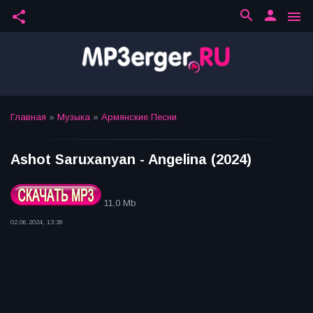
search
person
share
menu
Главная
»
Музыка
»
Армянские Песни
Ashot Saruxanyan - Angelina (2024)
11,0 Mb
02.06.2024, 13:39