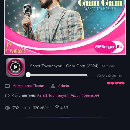
Ashot Tovmasyan - Gam Gam (2024)
- загрузка
00:00
/
00:00
Армянские Песни
Admin
Исполнитель:
Ashot Tovmasyan
,
Ашот Товмасян
732
320 кб/с
4.6
/
7