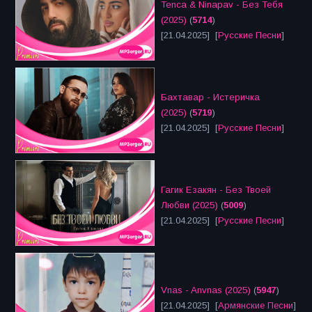
Tenca & Ninapav - Без Тебя
(2025)
(
5714
)
[21.04.2025] [
Русские Песни
]
Бахтавар - Истеричка
(2025)
(
5719
)
[21.04.2025] [
Русские Песни
]
Гагик Езакян - Без Твоей
Любви (2025)
(
5009
)
[21.04.2025] [
Русские Песни
]
Vnas - Anvnas (2025)
(
5947
)
[21.04.2025] [
Армянские Песни
]