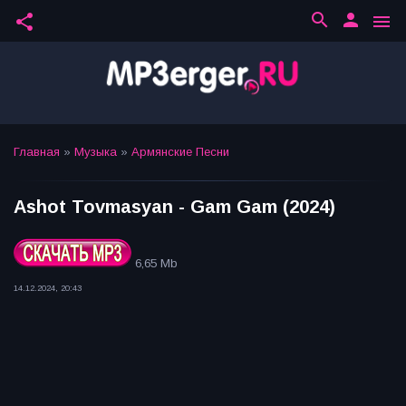
search
person
share
menu
Главная
»
Музыка
»
Армянские Песни
Ashot Tovmasyan - Gam Gam (2024)
6,65 Mb
14.12.2024, 20:43