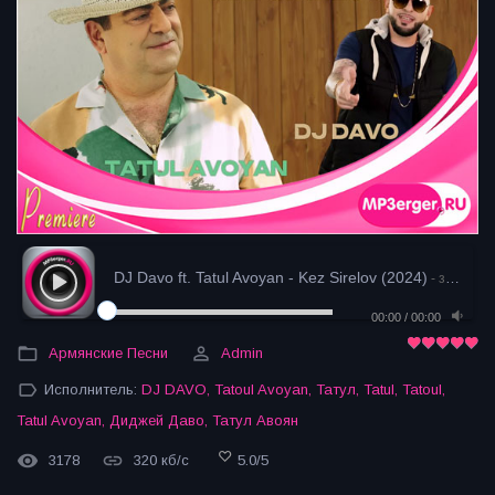
DJ Davo ft. Tatul Avoyan - Kez Sirelov (2024)
- загрузка
00:00
/
00:00
Армянские Песни
Admin
Исполнитель:
DJ DAVO
,
Tatoul Avoyan
,
Татул
,
Tatul
,
Tatoul
,
Tatul Avoyan
,
Диджей Даво
,
Татул Авоян
3178
320 кб/с
5.0
/
5