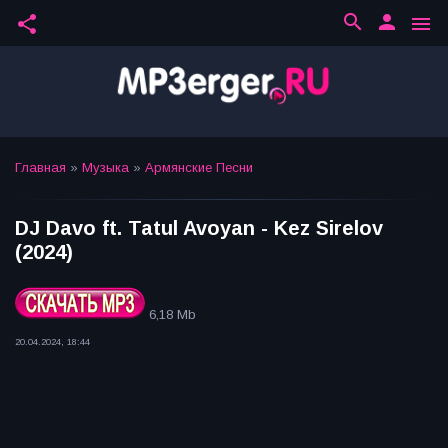
search
person
share
menu
Главная
»
Музыка
»
Армянские Песни
DJ Davo ft. Tatul Avoyan - Kez Sirelov
(2024)
6,18 Mb
20.04.2024, 18:44