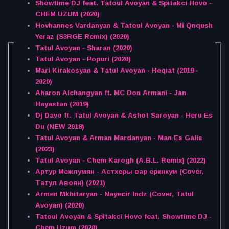
Showtime DJ feat. Tatoul Avoyan & Spitakci Hovo -
CHEM UZUM (2020)
Hovhannes Vardanyan & Tatoul Avoyan - Mi Qnqush
Yeraz (S3RGE Remix) (2020)
Tatul Avoyan - Sharan (2020)
Tatul Avoyan - Popuri (2020)
Mari Kirakosyan & Tatul Avoyan - Heqiat (2019 -
2020)
Aharon Alchangyan ft. MC Don Armani - Jan
Hayastan (2019)
Dj Davo ft. Tatul Avoyan & Ashot Saroyan - Heru Es
Du (NEW 2018)
Tatul Avoyan & Arman Mardanyan - Man Es Galis
(2023)
Tatul Avoyan - Chem Karogh (A.B.L. Remix) (2022)
Артур Межлумян - Астхеры вар еркнкум (Cover,
Татул Авоян) (2021)
Armen Mkhitaryan - Nayecir Indz (Cover, Tatul
Avoyan) (2020)
Tatoul Avoyan & Spitakci Hovo feat. Showtime DJ -
Chem Uzum (2020)