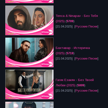
Tenca & Ninapav - Без Тебя
(2025)
(
5709
)
[21.04.2025] [
Русские Песни
]
Бахтавар - Истеричка
(2025)
(
5719
)
[21.04.2025] [
Русские Песни
]
Гагик Езакян - Без Твоей
Любви (2025)
(
5009
)
[21.04.2025] [
Русские Песни
]