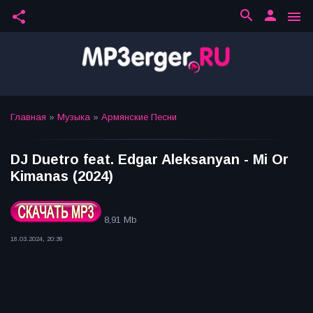
search
person
share
menu
Главная
»
Музыка
»
Армянские Песни
DJ Duetro feat. Edgar Aleksanyan - Mi Or
Kimanas (2024)
8,91 Mb
18.03.2024, 20:39