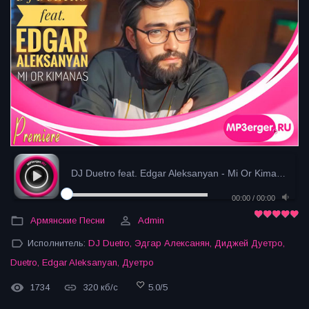
DJ Duetro feat. Edgar Aleksanyan - Mi Or Kimanas (...
00:00
/
00:00
Армянские Песни
Admin
Исполнитель:
DJ Duetro
,
Эдгар Алексанян
,
Диджей Дуетро
,
Duetro
,
Edgar Aleksanyan
,
Дуетро
1734
320 кб/с
5.0
/
5