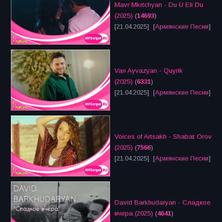
Mavr Mkrtchyan - Du U Eli Du
(2025)
(
14693
)
[21.04.2025] [
Армянские Песни
]
Van Ayvazyan - Quyrik
(2025)
(
6331
)
[21.04.2025] [
Армянские Песни
]
Voices of Artsakh - Shabat Orov
(2025)
(
7566
)
[21.04.2025] [
Армянские Песни
]
David Barkhudaryan - Сладкое
вчера (2025)
(
4641
)