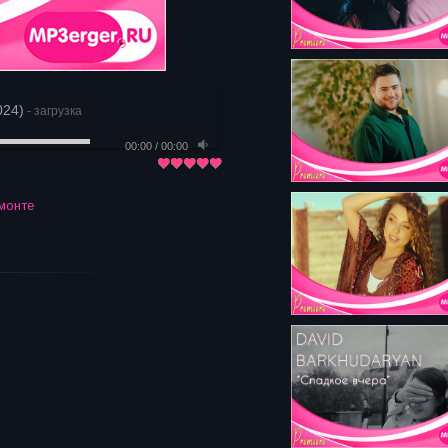
024)
- загрузка
00:00
/
00:00
монте