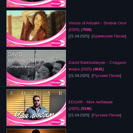
Voices of Artsakh - Shabat Orov
(2025)
(
7568
)
[21.04.2025] [
Армянские Песни
]
David Barkhudaryan - Сладкое
вчера (2025)
(
4641
)
[21.04.2025] [
Русские Песни
]
EDGAR - Моя любимая
(2025)
(
5346
)
[21.04.2025] [
Русские Песни
]