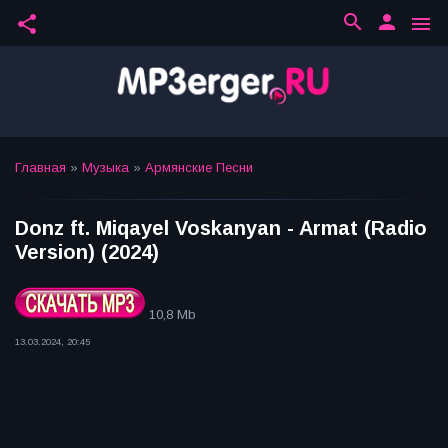
search
person
share
menu
Главная
»
Музыка
»
Армянские Песни
Donz ft. Miqayel Voskanyan - Armat (Radio
Version) (2024)
10,8 Mb
13.03.2024, 20:45