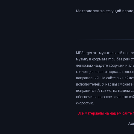
Материалов за текущий период
MP3erger.ru - музыкальный порта
музыку в формате mp3 без регист
легкостью найдете сборники и а
коллекция нашего портала включ
направлений. На сайте вы найдет
исполнителей. У нас вы сможете 
понравится. А так же, на нашем 
обеспечили высокое качество сай
скоростью.
Все материалы на нашем сайте 
Адм