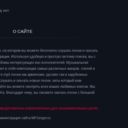
 нет.
О САЙТЕ
л, на котором вы можете бесплатно слушать песни и скачать
рации. Используя удобную и простую систему поиска, вы с
льбомы интересующих вас исполнителей. Музыкальная
ает в себя композиции самых различных жанров, стилей и
е mp3 песни как армянских, русских так и зарубежных
слушать и скачать новые песни, хиты который вам
сайте вы можете смотреть всех ваших любимых клипов. Мы
та, благодаря чему, вы сможете скачать песни с большой
предоставлены исключительно для ознакомительных целях.
инистрация сайта MP3erger.ru