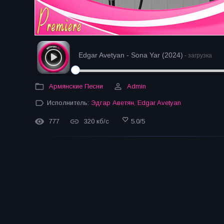
Edgar Avetyan - Sona Yar (2024)
- загрузка
Армянские Песни
Admin
Исполнитель:
Эдгар Аветян
,
Edgar Avetyan
777
320 кб/с
5.0
/
5