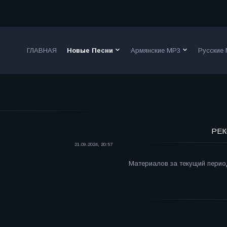
keyboard_arrow_down
keyboard_arrow_down
ГЛАВНАЯ
Новые Песни
Армянские MP3
Русские
РЕК
21.09.2024, 20:57
Материалов за текущий период