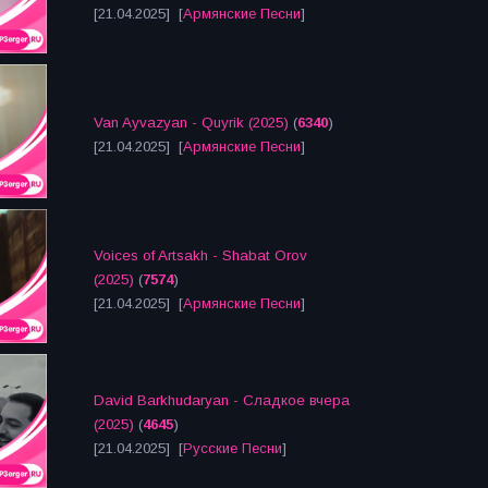
[21.04.2025] [
Армянские Песни
]
Van Ayvazyan - Quyrik (2025)
(
6340
)
[21.04.2025] [
Армянские Песни
]
Voices of Artsakh - Shabat Orov
(2025)
(
7574
)
[21.04.2025] [
Армянские Песни
]
David Barkhudaryan - Сладкое вчера
(2025)
(
4645
)
[21.04.2025] [
Русские Песни
]