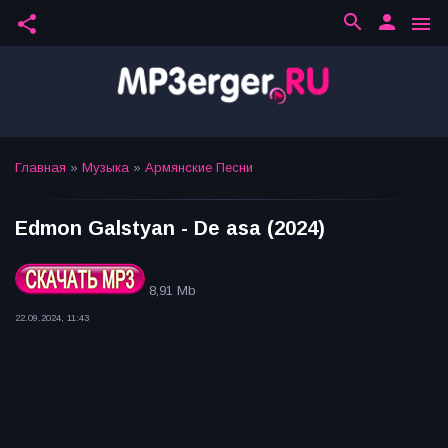
search
person
share
menu
Главная
»
Музыка
»
Армянские Песни
Edmon Galstyan - De asa (2024)
8,91 Mb
22.09.2024, 11:43