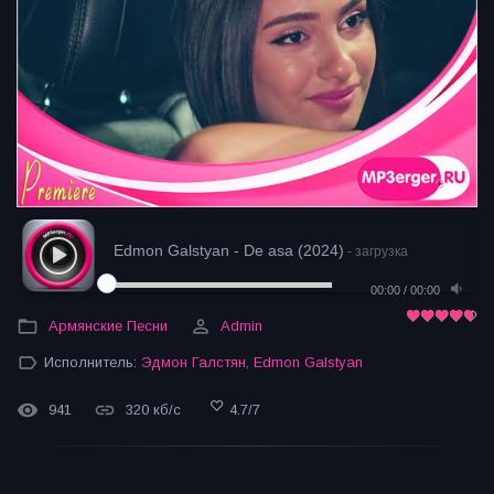
Edmon Galstyan - De asa (2024)
- загрузка
00:00
/
00:00
Армянские Песни
Admin
Исполнитель:
Эдмон Галстян
,
Edmon Galstyan
941
320 кб/с
4.7
/
7