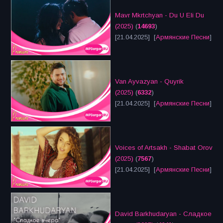
Mavr Mkrtchyan - Du U Eli Du
(2025)
(
14693
)
[21.04.2025] [
Армянские Песни
]
Van Ayvazyan - Quyrik
(2025)
(
6332
)
[21.04.2025] [
Армянские Песни
]
Voices of Artsakh - Shabat Orov
(2025)
(
7567
)
[21.04.2025] [
Армянские Песни
]
David Barkhudaryan - Сладкое