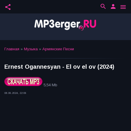
search
person
share
menu
Главная
»
Музыка
»
Армянские Песни
Ernest Ogannesyan - El ov el ov (2024)
5,54 Mb
08.06.2024, 22:06