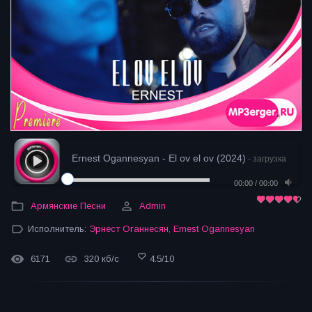
Ernest Ogannesyan - El ov el ov (2024)
- загрузка
00:00
/
00:00
Армянские Песни
Admin
Исполнитель:
Эрнест Оганнесян
,
Ernest Ogannesyan
6171
320 кб/с
4.5
/
10