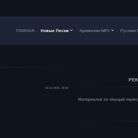
keyboard_arrow_down
keyboard_arrow_down
ГЛАВНАЯ
Новые Песни
Армянские MP3
Русские
РЕК
14.12.2024, 20:16
Материалов за текущий период