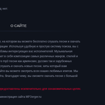
 нет.
О САЙТЕ
л, на котором вы можете бесплатно слушать песни и скачать
рации. Используя удобную и простую систему поиска, вы с
льбомы интересующих вас исполнителей. Музыкальная
ает в себя композиции самых различных жанров, стилей и
е mp3 песни как армянских, русских так и зарубежных
слушать и скачать новые песни, хиты который вам
сайте вы можете смотреть всех ваших любимых клипов. Мы
та, благодаря чему, вы сможете скачать песни с большой
предоставлены исключительно для ознакомительных целях.
инистрация сайта MP3erger.ru