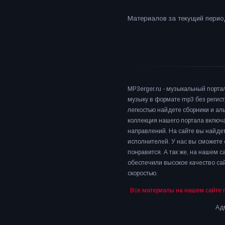
Материалов за текущий период
MP3erger.ru - музыкальный порта
музыку в формате mp3 без регист
легкостью найдете сборники и а
коллекция нашего портала включ
направлений. На сайте вы найдет
исполнителей. У нас вы сможете 
понравится. А так же, на нашем 
обеспечили высокое качество сай
скоростью.
Все материалы на нашем сайте 
Адм