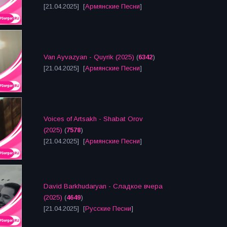
[21.04.2025] [
Армянские Песни
]
Van Ayvazyan - Quyrik (2025)
(
6342
)
[21.04.2025] [
Армянские Песни
]
Voices of Artsakh - Shabat Orov
(2025)
(
7578
)
[21.04.2025] [
Армянские Песни
]
David Barkhudaryan - Сладкое вчера
(2025)
(
4649
)
[21.04.2025] [
Русские Песни
]