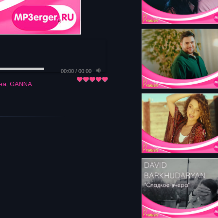
00:00
/
00:00
на
,
GANNA