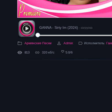
GANNA - Sirty Im (2024)
- загрузка
Армянские Песни
Admin
Исполнитель:
Ган
813
320 кб/с
5.0
/
6