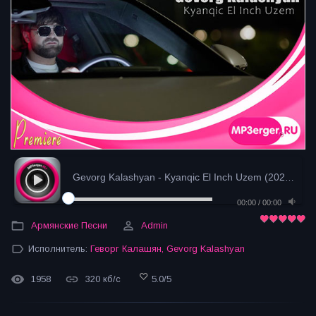
Gevorg Kalashyan - Kyanqic El Inch Uzem (2024)
- заг
00:00
/
00:00
Армянские Песни
Admin
Исполнитель:
Геворг Калашян
,
Gevorg Kalashyan
1958
320 кб/с
5.0
/
5