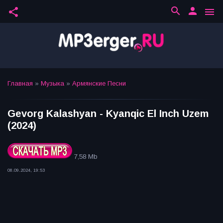
search
person
share
menu
Главная
»
Музыка
»
Армянские Песни
Gevorg Kalashyan - Kyanqic El Inch Uzem
(2024)
7,58 Mb
08.09.2024, 19:53