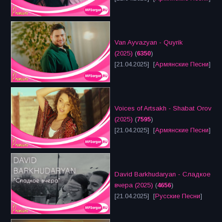
Van Ayvazyan - Quyrik
(2025)
(
6350
)
[21.04.2025] [
Армянские Песни
]
Voices of Artsakh - Shabat Orov
(2025)
(
7595
)
[21.04.2025] [
Армянские Песни
]
David Barkhudaryan - Сладкое
вчера (2025)
(
4656
)
[21.04.2025] [
Русские Песни
]