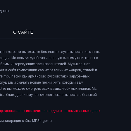
 нет.
О САЙТЕ
л, на котором вы можете бесплатно слушать песни и скачать
рации. Используя удобную и простую систему поиска, вы с
льбомы интересующих вас исполнителей. Музыкальная
ает в себя композиции самых различных жанров, стилей и
е mp3 песни как армянских, русских так и зарубежных
слушать и скачать новые песни, хиты который вам
сайте вы можете смотреть всех ваших любимых клипов. Мы
та, благодаря чему, вы сможете скачать песни с большой
предоставлены исключительно для ознакомительных целях.
инистрация сайта MP3erger.ru