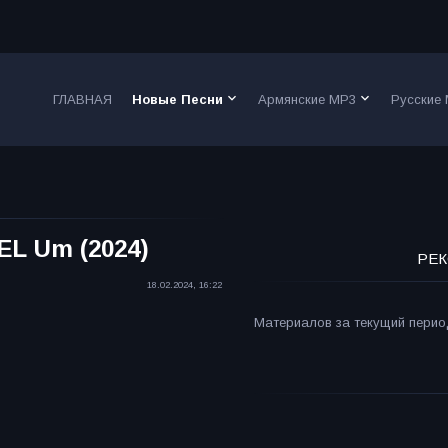
keyboard_arrow_down
keyboard_arrow_down
ГЛАВНАЯ
Новые Песни
Армянские MP3
Русские
 EL Um (2024)
РЕК
18.02.2024, 16:22
Материалов за текущий период