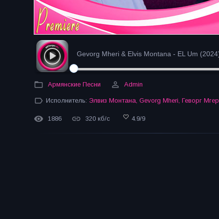
Gevorg Mheri & Elvis Montana - EL Um (2024
Армянские Песни
Admin
Исполнитель:
Элвиз Монтана
,
Gevorg Mheri
,
Геворг Мге
1886
320 кб/с
4.9
/
9