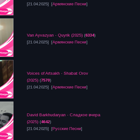
[21.04.2025] [
Армянские Песни
]
Van Ayvazyan - Quyrik (2025)
(
6334
)
[21.04.2025] [
Армянские Песни
]
Voices of Artsakh - Shabat Orov
(2025)
(
7570
)
[21.04.2025] [
Армянские Песни
]
David Barkhudaryan - Сладкое вчера
(2025)
(
4642
)
[21.04.2025] [
Русские Песни
]