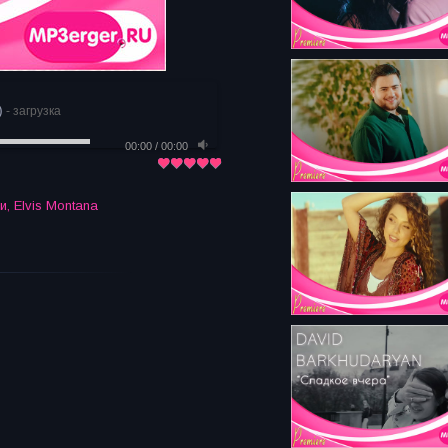
)
- загрузка
00:00
/
00:00
ри
,
Elvis Montana