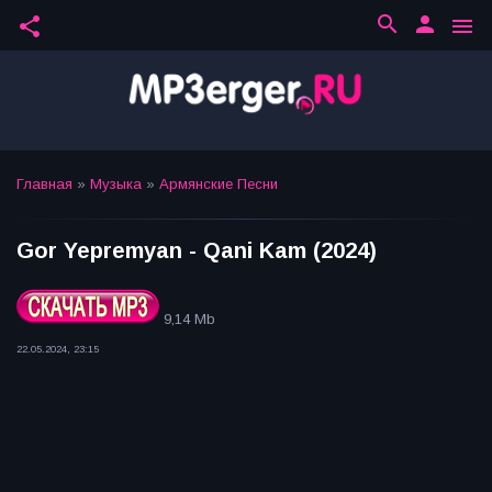
search
person
share
menu
Главная
»
Музыка
»
Армянские Песни
Gor Yepremyan - Qani Kam (2024)
9,14 Mb
22.05.2024, 23:15