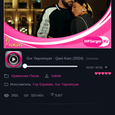
Gor Yepremyan - Qani Kam (2024)
- загрузка
00:00
/
00:00
Армянские Песни
Admin
Исполнитель:
Гор Епремян
,
Gor Yepremyan
2631
320 кб/с
5.0
/
7