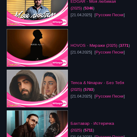
EDGAR - Моя любимая
(2025)
(
5346
)
[21.04.2025] [
Русские Песни
]
HOVOS - Миражи (2025)
(
3771
)
[21.04.2025] [
Русские Песни
]
Tenca & Ninapav - Без Тебя
(2025)
(
5703
)
[21.04.2025] [
Русские Песни
]
Бахтавар - Истеричка
(2025)
(
5711
)
[21.04.2025] [
Русские Песни
]