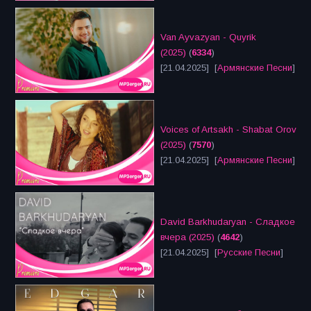
Van Ayvazyan - Quyrik
(2025)
(
6334
)
[21.04.2025] [
Армянские Песни
]
Voices of Artsakh - Shabat Orov
(2025)
(
7570
)
[21.04.2025] [
Армянские Песни
]
David Barkhudaryan - Сладкое
вчера (2025)
(
4642
)
[21.04.2025] [
Русские Песни
]