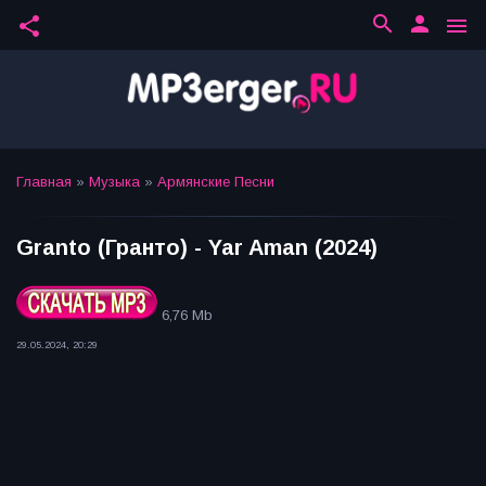
search
person
share
menu
Главная
»
Музыка
»
Армянские Песни
Granto (Гранто) - Yar Aman (2024)
6,76 Mb
29.05.2024, 20:29