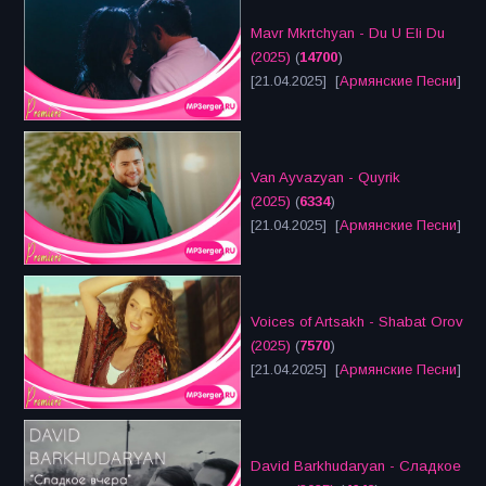
Mavr Mkrtchyan - Du U Eli Du
(2025)
(
14700
)
[21.04.2025] [
Армянские Песни
]
Van Ayvazyan - Quyrik
(2025)
(
6334
)
[21.04.2025] [
Армянские Песни
]
Voices of Artsakh - Shabat Orov
(2025)
(
7570
)
[21.04.2025] [
Армянские Песни
]
David Barkhudaryan - Сладкое