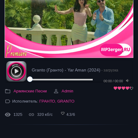
Granto (Гранто) - Yar Aman (2024)
- загрузка
00:00
/
00:00
Армянские Песни
Admin
Исполнитель:
ГРАНТО
,
GRANTO
1325
320 кб/с
4.3
/
6