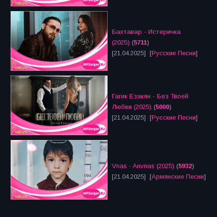
Бахтавар - Истеричка
(2025)
(
5711
)
[21.04.2025] [
Русские Песни
]
Гагик Езакян - Без Твоей
Любви (2025)
(
5000
)
[21.04.2025] [
Русские Песни
]
Vnas - Anvnas (2025)
(
5932
)
[21.04.2025] [
Армянские Песни
]