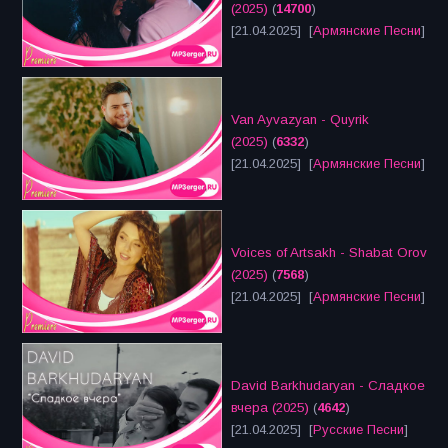
(2025)
(
14700
)
[21.04.2025] [
Армянские Песни
]
Van Ayvazyan - Quyrik
(2025)
(
6332
)
[21.04.2025] [
Армянские Песни
]
Voices of Artsakh - Shabat Orov
(2025)
(
7568
)
[21.04.2025] [
Армянские Песни
]
David Barkhudaryan - Сладкое
вчера (2025)
(
4642
)
[21.04.2025] [
Русские Песни
]