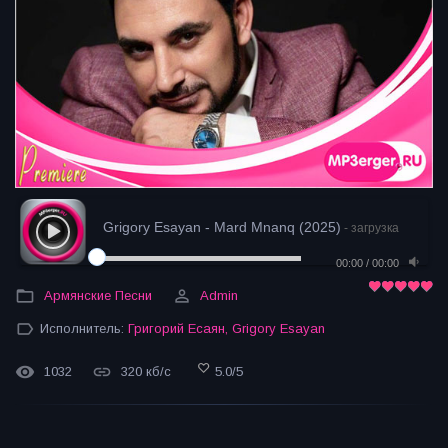
Grigory Esayan - Mard Mnanq (2025)
- загрузка
00:00
/
00:00
Армянские Песни
Admin
Исполнитель:
Григорий Есаян
,
Grigory Esayan
1032
320 кб/с
5.0
/
5