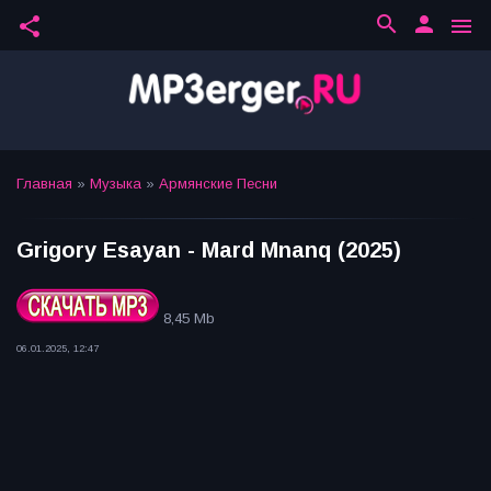
search
person
share
menu
Главная
»
Музыка
»
Армянские Песни
Grigory Esayan - Mard Mnanq (2025)
8,45 Mb
06.01.2025, 12:47