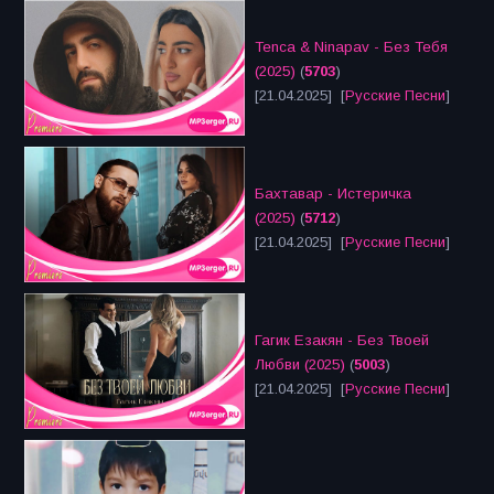
Tenca & Ninapav - Без Тебя
(2025)
(
5703
)
[21.04.2025] [
Русские Песни
]
Бахтавар - Истеричка
(2025)
(
5712
)
[21.04.2025] [
Русские Песни
]
Гагик Езакян - Без Твоей
Любви (2025)
(
5003
)
[21.04.2025] [
Русские Песни
]