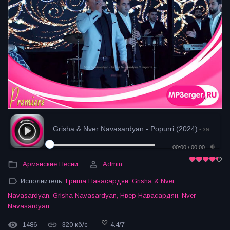
Grisha & Nver Navasardyan - Popurri (2024)
- загрузка
00:00
/
00:00
Армянские Песни
Admin
Исполнитель:
Гриша Навасардян
,
Grisha & Nver
Navasardyan
,
Grisha Navasardyan
,
Нвер Навасардян
,
Nver
Navasardyan
1486
320 кб/с
4.4
/
7