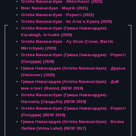
Grisha Navasardyan - Shnorhavor (2021)
Nver Navasardyan - Mayrik (2021)
Grisha Navasardyan - Popurri (2021)
Grisha Navasardyan - Im Arev u Kyanq (2020)
Grisha Navasardyan (Гриша Навасардян) -
Karabagh, Artsakh (2020)
Grisha Navasardyan - Ay Sirun (Cover, Martin
Mkrtchyan) (2020)
Grisha Navasardyan (Гриша Навасардян) - Popurri
(Попурри) (2020)
Гриша Навасардян (Grisha Navasardyan) - Друзья
(Ynkerner) (2020)
Гриша Навасардян (Grisha Navasardyan) - Дай
мне ответ (Remix) (NEW 2019)
Grisha Navasardyan (Гриша Навасардян) -
Harsaniq (Свадьба) (NEW 2019)
Grisha Navasardyan (Гриша Навасардян) - Popurri
(Попурри) (NEW 2019)
Гриша Навасардян (Grisha Navasardyan) - Волна
Любви (Volna Lubvi) (NEW 2017)