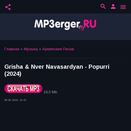
search
person
share
menu
Главная
»
Музыка
»
Армянские Песни
Grisha & Nver Navasardyan - Popurri
(2024)
16,3 Mb
08.06.2024, 21:41