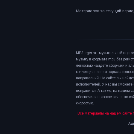
Материалов за текущий период
MP3erger.ru - музыкальный порта
музыку в формате mp3 без регист
легкостью найдете сборники и а
коллекция нашего портала включ
направлений. На сайте вы найдет
исполнителей. У нас вы сможете 
понравится. А так же, на нашем 
обеспечили высокое качество сай
скоростью.
Все материалы на нашем сайте 
Адм