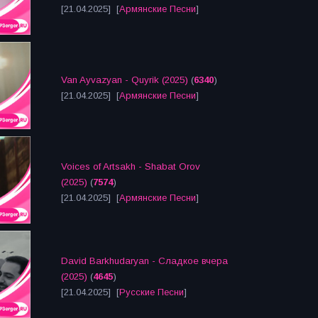
[21.04.2025] [
Армянские Песни
]
Van Ayvazyan - Quyrik (2025)
(
6340
)
[21.04.2025] [
Армянские Песни
]
Voices of Artsakh - Shabat Orov
(2025)
(
7574
)
[21.04.2025] [
Армянские Песни
]
David Barkhudaryan - Сладкое вчера
(2025)
(
4645
)
[21.04.2025] [
Русские Песни
]