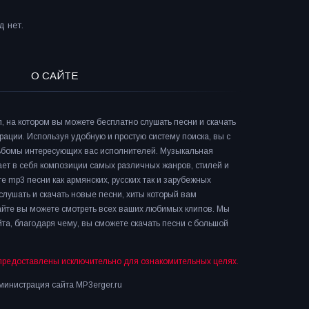
 нет.
О САЙТЕ
л, на котором вы можете бесплатно слушать песни и скачать
рации. Используя удобную и простую систему поиска, вы с
льбомы интересующих вас исполнителей. Музыкальная
ает в себя композиции самых различных жанров, стилей и
е mp3 песни как армянских, русских так и зарубежных
слушать и скачать новые песни, хиты который вам
сайте вы можете смотреть всех ваших любимых клипов. Мы
та, благодаря чему, вы сможете скачать песни с большой
предоставлены исключительно для ознакомительных целях.
инистрация сайта MP3erger.ru