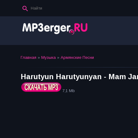
Главная
»
Музыка
»
Армянские Песни
Harutyun Harutyunyan - Mam Jan
7,1 Mb