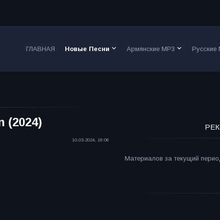
keyboard_arrow_down
keyboard_arrow_down
ГЛАВНАЯ
Новые Песни
Армянские MP3
Русские
 (2024)
РЕК
10.03.2024, 18:06
Материалов за текущий период