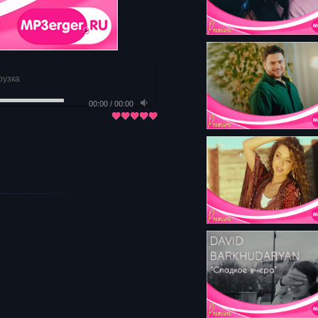
рузка
00:00
/
00:00