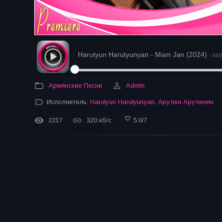
Harutyun Harutyunyan - Mam Jan (2024)
- заг
Армянские Песни
Admin
Исполнитель:
Harutyun Harutyunyan
,
Арутюн Арутюнян
2217
320 кб/с
5.0
/
7