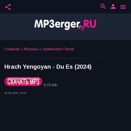
search
person
share
menu
Главная
»
Музыка
»
Армянские Песни
Hrach Yengoyan - Du Es (2024)
6,76 Mb
18.08.2024, 23:03