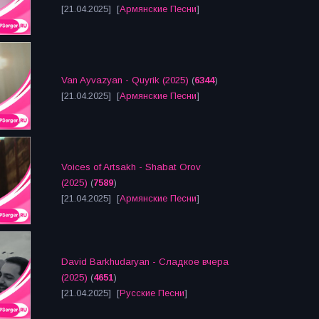
[21.04.2025] [
Армянские Песни
]
Van Ayvazyan - Quyrik (2025)
(
6344
)
[21.04.2025] [
Армянские Песни
]
Voices of Artsakh - Shabat Orov
(2025)
(
7589
)
[21.04.2025] [
Армянские Песни
]
David Barkhudaryan - Сладкое вчера
(2025)
(
4651
)
[21.04.2025] [
Русские Песни
]