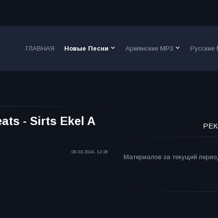
keyboard_arrow_down
keyboard_arrow_down
ГЛАВНАЯ
Новые Песни
Армянские MP3
Русские
s - Sirts Ekel A
РЕК
09.03.2024, 12:28
Материалов за текущий период