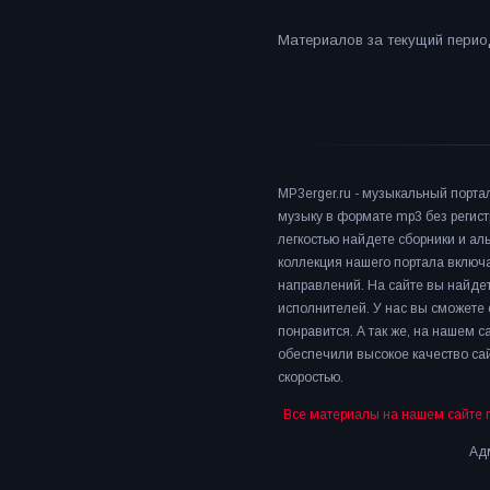
Материалов за текущий период
MP3erger.ru - музыкальный порта
музыку в формате mp3 без регист
легкостью найдете сборники и а
коллекция нашего портала включ
направлений. На сайте вы найдет
исполнителей. У нас вы сможете 
понравится. А так же, на нашем 
обеспечили высокое качество сай
скоростью.
Все материалы на нашем сайте 
Адм