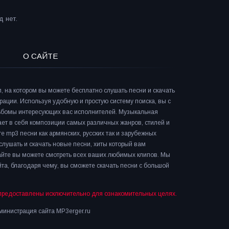
 нет.
О САЙТЕ
л, на котором вы можете бесплатно слушать песни и скачать
рации. Используя удобную и простую систему поиска, вы с
льбомы интересующих вас исполнителей. Музыкальная
ает в себя композиции самых различных жанров, стилей и
е mp3 песни как армянских, русских так и зарубежных
слушать и скачать новые песни, хиты который вам
сайте вы можете смотреть всех ваших любимых клипов. Мы
та, благодаря чему, вы сможете скачать песни с большой
предоставлены исключительно для ознакомительных целях.
инистрация сайта MP3erger.ru