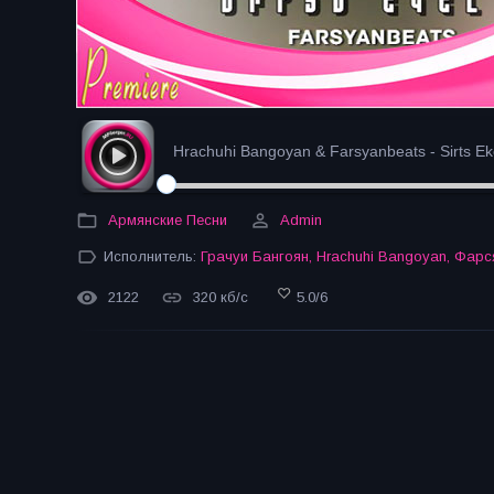
Hrachuhi Bangoyan & Farsyanbeats - Sirts Ekel
Армянские Песни
Admin
Исполнитель:
Грачуи Бангоян
,
Hrachuhi Bangoyan
,
Фарс
2122
320 кб/с
5.0
/
6