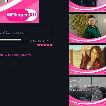
 A (...
- загрузка
00:00
/
00:00
ян Битс
,
Farsyanbeats