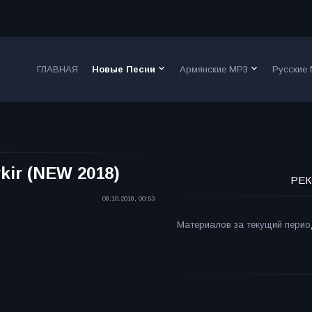
keyboard_arrow_down
keyboard_arrow_down
ГЛАВНАЯ
Новые Песни
Армянские MP3
Русские
rkir (NEW 2018)
РЕК
08.10.2018, 00:53
Материалов за текущий период