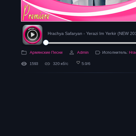
Hrachya Safaryan - Yerazi Im Yerkir (NEW 20
Армянские Песни
Admin
Исполнитель:
Hra
1593
320 кб/с
5.0
/
6