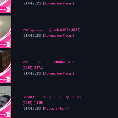
[21.04.2025] [
Армянские Песни
]
Van Ayvazyan - Quyrik (2025)
(
6338
)
[21.04.2025] [
Армянские Песни
]
Voices of Artsakh - Shabat Orov
(2025)
(
7571
)
[21.04.2025] [
Армянские Песни
]
David Barkhudaryan - Сладкое вчера
(2025)
(
4645
)
[21.04.2025] [
Русские Песни
]