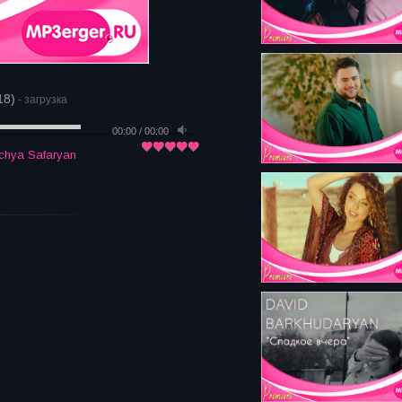
18)
- загрузка
00:00
/
00:00
chya Safaryan