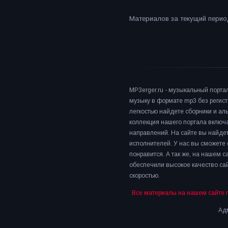
Материалов за текущий период
MP3erger.ru - музыкальный порта
музыку в формате mp3 без регист
легкостью найдете сборники и а
коллекция нашего портала включ
направлений. На сайте вы найдет
исполнителей. У нас вы сможете 
понравится. А так же, на нашем 
обеспечили высокое качество сай
скоростью.
Все материалы на нашем сайте 
Адм