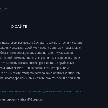
 нет.
О САЙТЕ
л, на котором вы можете бесплатно слушать песни и скачать
рации. Используя удобную и простую систему поиска, вы с
льбомы интересующих вас исполнителей. Музыкальная
ает в себя композиции самых различных жанров, стилей и
е mp3 песни как армянских, русских так и зарубежных
слушать и скачать новые песни, хиты который вам
сайте вы можете смотреть всех ваших любимых клипов. Мы
та, благодаря чему, вы сможете скачать песни с большой
предоставлены исключительно для ознакомительных целях.
инистрация сайта MP3erger.ru