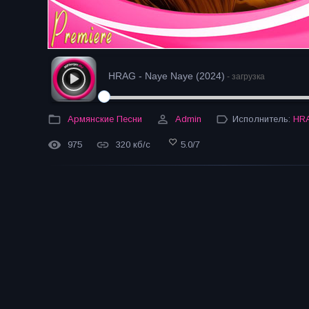
HRAG - Naye Naye (2024)
- загрузка
Армянские Песни
Admin
Исполнитель:
HR
975
320 кб/с
5.0
/
7