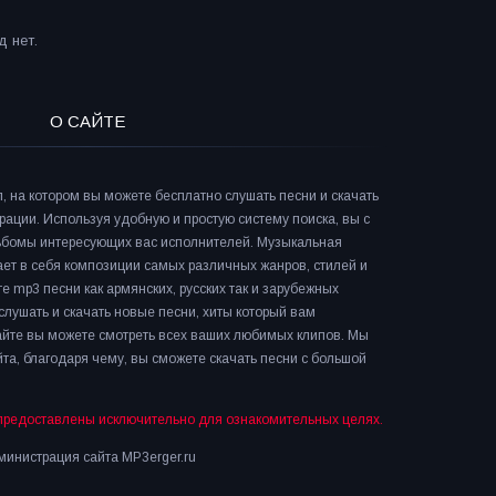
 нет.
О САЙТЕ
л, на котором вы можете бесплатно слушать песни и скачать
рации. Используя удобную и простую систему поиска, вы с
льбомы интересующих вас исполнителей. Музыкальная
ает в себя композиции самых различных жанров, стилей и
е mp3 песни как армянских, русских так и зарубежных
слушать и скачать новые песни, хиты который вам
сайте вы можете смотреть всех ваших любимых клипов. Мы
та, благодаря чему, вы сможете скачать песни с большой
предоставлены исключительно для ознакомительных целях.
инистрация сайта MP3erger.ru