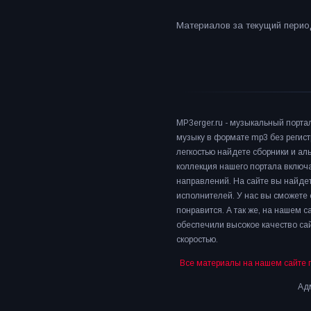
Материалов за текущий период
MP3erger.ru - музыкальный порта
музыку в формате mp3 без регист
легкостью найдете сборники и а
коллекция нашего портала включ
направлений. На сайте вы найдет
исполнителей. У нас вы сможете 
понравится. А так же, на нашем 
обеспечили высокое качество сай
скоростью.
Все материалы на нашем сайте 
Адм