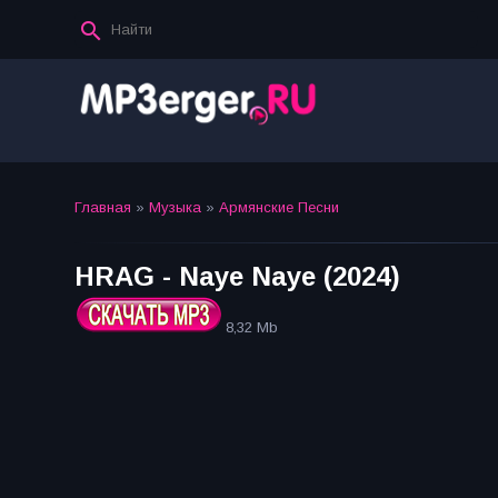
Главная
»
Музыка
»
Армянские Песни
HRAG - Naye Naye (2024)
8,32 Mb