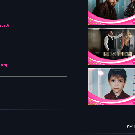
2020)
019)
ЛУ