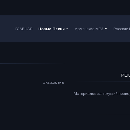
keyboard_arrow_down
keyboard_arrow_down
ГЛАВНАЯ
Новые Песни
Армянские MP3
Русские
РЕК
29.06.2024, 10:46
Материалов за текущий период