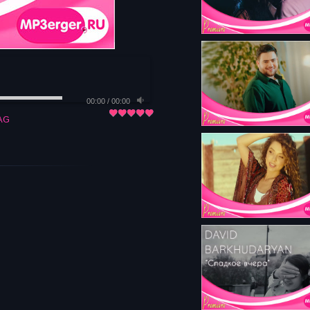
00:00
/
00:00
AG