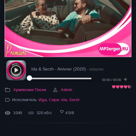
Ida & Serzh - Anivner (2020)
- загрузка
00:00
/
00:00
Армянские Песни
Admin
Исполнитель:
Ида
,
Серж
,
Ida
,
Serzh
1049
320 кб/с
4.5
/
8