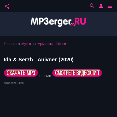
search
person
share
menu
Главная
»
Музыка
»
Армянские Песни
Ida & Serzh - Anivner (2020)
13,1 Mb
03.07.2020, 14:30