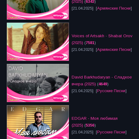
(2025)
(
6343
)
[21.04.2025] [
Армянские Песни
]
Voices of Artsakh - Shabat Orov
(2025)
(
7581
)
[21.04.2025] [
Армянские Песни
]
David Barkhudaryan - Сладкое
вчера (2025)
(
4649
)
[21.04.2025] [
Русские Песни
]
EDGAR - Моя любимая
(2025)
(
5356
)
[21.04.2025] [
Русские Песни
]