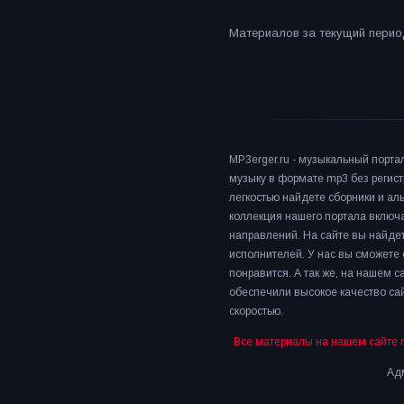
Материалов за текущий период
MP3erger.ru - музыкальный порта
музыку в формате mp3 без регист
легкостью найдете сборники и а
коллекция нашего портала включ
направлений. На сайте вы найдет
исполнителей. У нас вы сможете 
понравится. А так же, на нашем 
обеспечили высокое качество сай
скоростью.
Все материалы на нашем сайте 
Адм