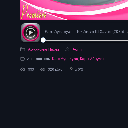
Karo Ayrumyan - Tox Arevn El Xavari (2025)
- 
Армянские Песни
Admin
Исполнитель:
Karo Ayrumyan
,
Каро Айрумян
993
320 кб/с
5.0
/
6