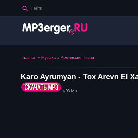
Главная
»
Музыка
»
Армянские Песни
Karo Ayrumyan - Tox Arevn El Xa
4,93 Mb