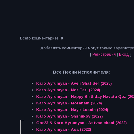
Всего комментариев
:
0
Добавлять комментарии могут только зарегистр
[
Регистрация
|
Вход
]
Все Песни Исполнителя:
Karo Ayrumyan - Aveli Shat Ser (2025)
Karo Ayrumyan - Nor Tari (2024)
Karo Ayrumyan - Happy Birthday Havata Qez (20
Karo Ayrumyan - Moranam (2024)
Karo Ayrumyan - Nayir Lusnin (2024)
Karo Ayrumyan - Shshukov (2022)
Gor23 & Karo Ayrumyan - Astvac chani (2022)
Karo Ayrumyan - Asa (2022)