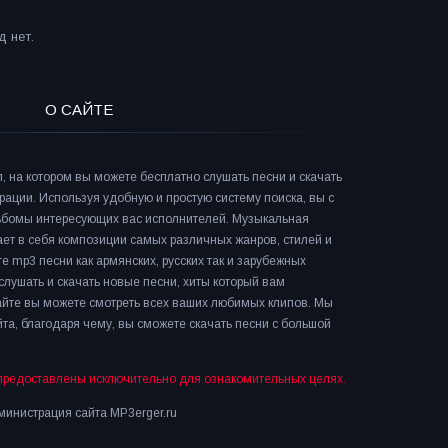
 нет.
О САЙТЕ
л, на котором вы можете бесплатно слушать песни и скачать
рации. Используя удобную и простую систему поиска, вы с
льбомы интересующих вас исполнителей. Музыкальная
ает в себя композиции самых различных жанров, стилей и
е mp3 песни как армянских, русских так и зарубежных
слушать и скачать новые песни, хиты который вам
сайте вы можете смотреть всех ваших любимых клипов. Мы
та, благодаря чему, вы сможете скачать песни с большой
предоставлены исключительно для ознакомительных целях.
инистрация сайта MP3erger.ru