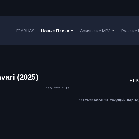
keyboard_arrow_down
keyboard_arrow_down
ГЛАВНАЯ
Новые Песни
Армянские MP3
Русские
vari (2025)
РЕК
25.01.2025, 11:13
Материалов за текущий период