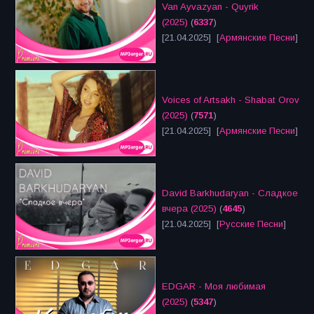
Van Ayvazyan - Quyrik
(2025)
(
6337
)
[21.04.2025] [
Армянские Песни
]
Voices of Artsakh - Shabat Orov
(2025)
(
7571
)
[21.04.2025] [
Армянские Песни
]
David Barkhudaryan - Сладкое
вчера (2025)
(
4645
)
[21.04.2025] [
Русские Песни
]
EDGAR - Моя любимая
(2025)
(
5347
)