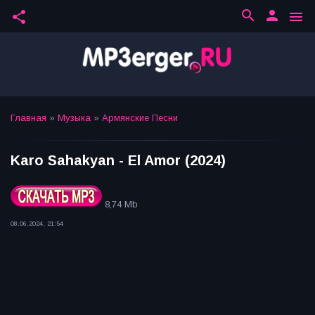
search
person
share
menu
Главная
»
Музыка
»
Армянские Песни
Karo Sahakyan - El Amor (2024)
8,74 Mb
08.06.2024, 21:54