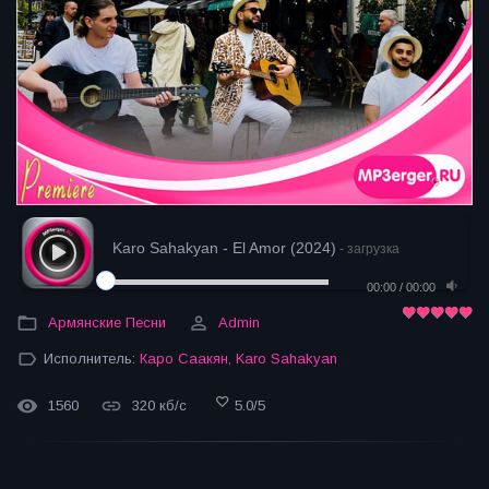
Karo Sahakyan - El Amor (2024)
- загрузка
00:00
/
00:00
Армянские Песни
Admin
Исполнитель:
Каро Саакян
,
Karo Sahakyan
1560
320 кб/с
5.0
/
5