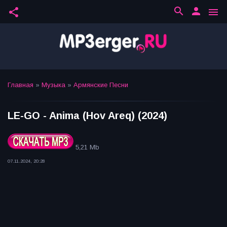
search
person
share
menu
Главная
»
Музыка
»
Армянские Песни
LE-GO - Anima (Hov Areq) (2024)
5,21 Mb
07.11.2024, 20:28