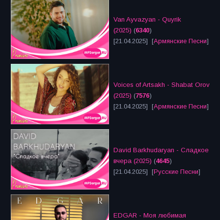
Van Ayvazyan - Quyrik
(2025)
(
6340
)
[21.04.2025] [
Армянские Песни
]
Voices of Artsakh - Shabat Orov
(2025)
(
7576
)
[21.04.2025] [
Армянские Песни
]
David Barkhudaryan - Сладкое
вчера (2025)
(
4645
)
[21.04.2025] [
Русские Песни
]
EDGAR - Моя любимая