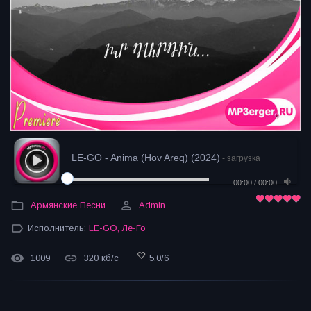
LE-GO - Anima (Hov Areq) (2024)
- загрузка
00:00
/
00:00
Армянские Песни
Admin
Исполнитель:
LE-GO
,
Ле-Го
1009
320 кб/с
5.0
/
6