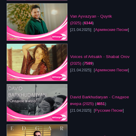
Van Ayvazyan - Quyrik
(2025)
(
6344
)
[21.04.2025] [
Армянские Песни
]
Voices of Artsakh - Shabat Orov
(2025)
(
7589
)
[21.04.2025] [
Армянские Песни
]
David Barkhudaryan - Сладкое
вчера (2025)
(
4651
)
[21.04.2025] [
Русские Песни
]