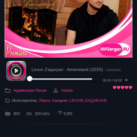
Levon Zaqaryan - Amenatank (2025)
- загрузка
00:00
/
00:00
Армянские Песни
Admin
Исполнитель:
Левон Закарян
,
LEVON ZAQARYAN
833
320 кб/с
5.0
/
5