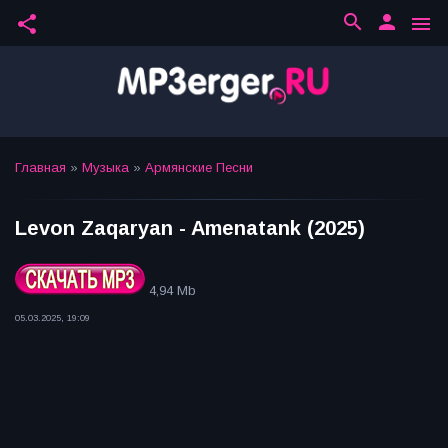
search
person
share
menu
Главная
»
Музыка
»
Армянские Песни
Levon Zaqaryan - Amenatank (2025)
4,94 Mb
05.03.2025, 19:09