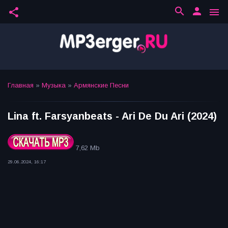
search
person
share
menu
Главная
»
Музыка
»
Армянские Песни
Lina ft. Farsyanbeats - Ari De Du Ari (2024)
7,62 Mb
29.06.2024, 16:17