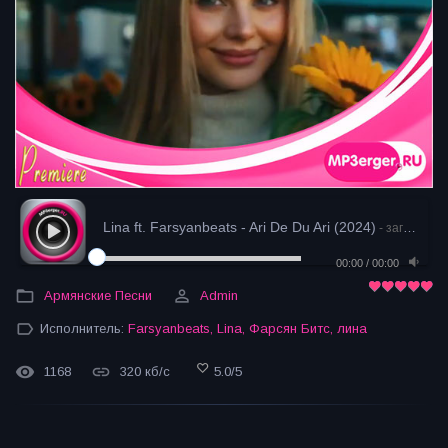
Lina ft. Farsyanbeats - Ari De Du Ari (2024)
- загрузка
00:00
/
00:00
Армянские Песни
Admin
Исполнитель:
Farsyanbeats
,
Lina
,
Фарсян Битс
,
лина
1168
320 кб/с
5.0
/
5