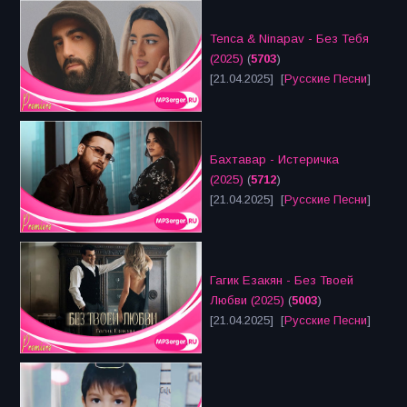
Tenca & Ninapav - Без Тебя
(2025)
(
5703
)
[21.04.2025] [
Русские Песни
]
Бахтавар - Истеричка
(2025)
(
5712
)
[21.04.2025] [
Русские Песни
]
Гагик Езакян - Без Твоей
Любви (2025)
(
5003
)
[21.04.2025] [
Русские Песни
]