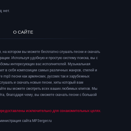
 нет.
О САЙТЕ
л, на котором вы можете бесплатно слушать песни и скачать
рации. Используя удобную и простую систему поиска, вы с
льбомы интересующих вас исполнителей. Музыкальная
ает в себя композиции самых различных жанров, стилей и
е mp3 песни как армянских, русских так и зарубежных
слушать и скачать новые песни, хиты который вам
сайте вы можете смотреть всех ваших любимых клипов. Мы
та, благодаря чему, вы сможете скачать песни с большой
предоставлены исключительно для ознакомительных целях.
инистрация сайта MP3erger.ru