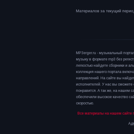
Материалов за текущий период
MP3erger.ru - музыкальный порта
музыку в формате mp3 без регист
легкостью найдете сборники и а
коллекция нашего портала включ
направлений. На сайте вы найдет
исполнителей. У нас вы сможете 
понравится. А так же, на нашем 
обеспечили высокое качество сай
скоростью.
Все материалы на нашем сайте 
Адм