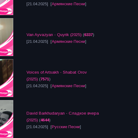
[21.04.2025] [
Армянские Песни
]
Van Ayvazyan - Quyrik (2025)
(
6337
)
[21.04.2025] [
Армянские Песни
]
Voices of Artsakh - Shabat Orov
(2025)
(
7571
)
[21.04.2025] [
Армянские Песни
]
David Barkhudaryan - Сладкое вчера
(2025)
(
4644
)
[21.04.2025] [
Русские Песни
]