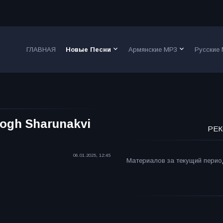
keyboard_arrow_down
keyboard_arrow_down
ГЛАВНАЯ
Новые Песни
Армянские MP3
Русские
Togh Sharunakvi
РЕК
06.01.2025, 12:45
Материалов за текущий период