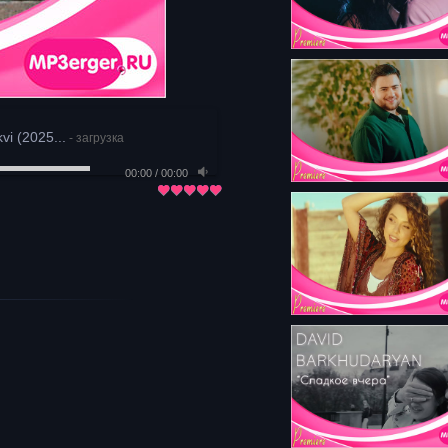
i (2025...
- загрузка
00:00
/
00:00