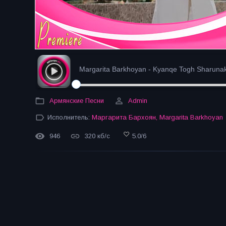
Margarita Barkhoyan - Kyanqe Togh Sharunakv
Армянские Песни
Admin
Исполнитель:
Маргарита Бархоян
,
Margarita Barkhoyan
946
320 кб/с
5.0
/
6