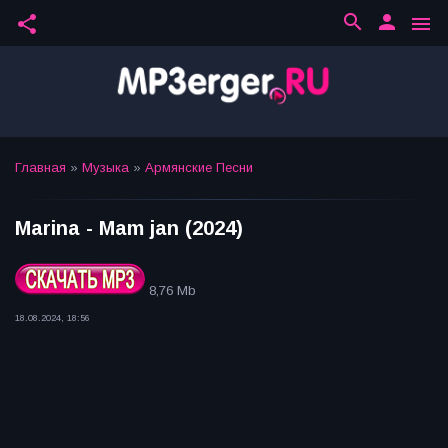
search
person
share
menu
Главная
»
Музыка
»
Армянские Песни
Marina - Mam jan (2024)
8,76 Mb
18.08.2024, 18:56