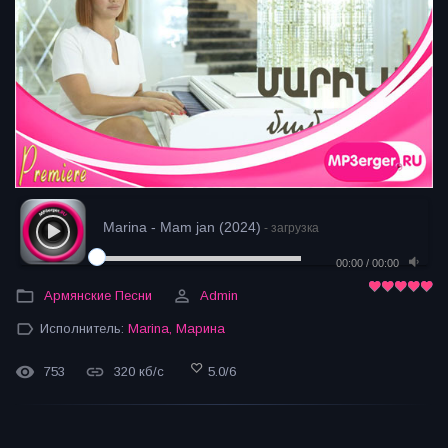
Marina - Mam jan (2024)
- загрузка
00:00
/
00:00
Армянские Песни
Admin
Исполнитель:
Marina
,
Марина
753
320 кб/с
5.0
/
6