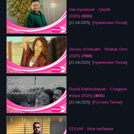
Van Ayvazyan - Quyrik
(2025)
(
6331
)
[21.04.2025] [
Армянские Песни
]
Voices of Artsakh - Shabat Orov
(2025)
(
7566
)
[21.04.2025] [
Армянские Песни
]
David Barkhudaryan - Сладкое
вчера (2025)
(
4641
)
[21.04.2025] [
Русские Песни
]
EDGAR - Моя любимая