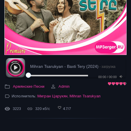
Mihran Tsarukyan - Baxti Tery (2024)
- загрузка
00:00
/
00:00
Армянские Песни
Admin
Исполнитель:
Мигран Царукян
,
Mihran Tsarukyan
3223
320 кб/с
4.7
/
7