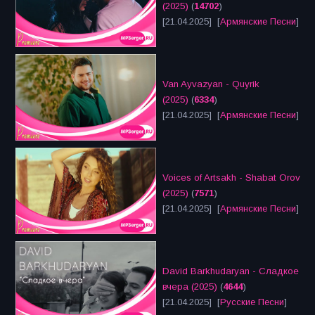
(2025)
(
14702
)
[21.04.2025] [
Армянские Песни
]
Van Ayvazyan - Quyrik
(2025)
(
6334
)
[21.04.2025] [
Армянские Песни
]
Voices of Artsakh - Shabat Orov
(2025)
(
7571
)
[21.04.2025] [
Армянские Песни
]
David Barkhudaryan - Сладкое
вчера (2025)
(
4644
)
[21.04.2025] [
Русские Песни
]