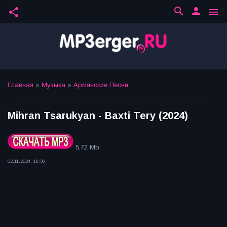
search
person
share
menu
Главная
»
Музыка
»
Армянские Песни
Mihran Tsarukyan - Baxti Tery (2024)
5,72 Mb
02.11.2024, 16:36