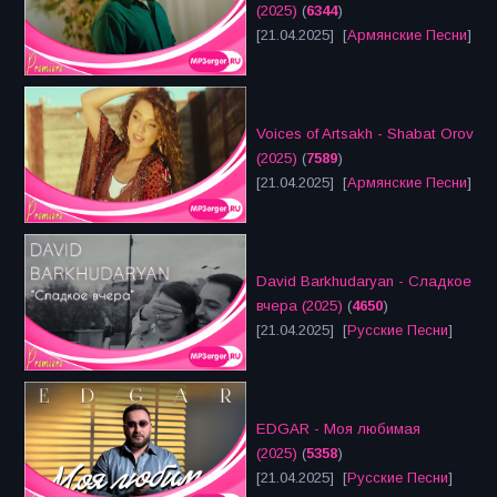
(2025)
(
6344
)
[21.04.2025] [
Армянские Песни
]
Voices of Artsakh - Shabat Orov
(2025)
(
7589
)
[21.04.2025] [
Армянские Песни
]
David Barkhudaryan - Сладкое
вчера (2025)
(
4650
)
[21.04.2025] [
Русские Песни
]
EDGAR - Моя любимая
(2025)
(
5358
)
[21.04.2025] [
Русские Песни
]