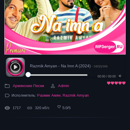
Razmik Amyan - Na Imn A (2024)
- загрузка
00:00
/
00:00
Армянские Песни
Admin
Исполнитель:
Размик Амян
,
Razmik Amyan
1717
320 кб/с
5.0
/
5