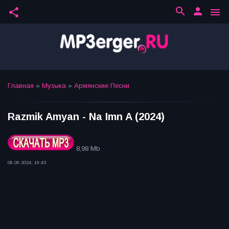
search
person
share
menu
Главная
»
Музыка
»
Армянские Песни
Razmik Amyan - Na Imn A (2024)
8,98 Mb
08.09.2024, 19:43