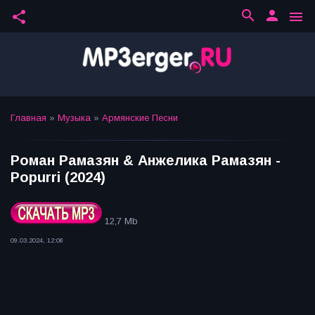
search
person
share
menu
Главная
»
Музыка
»
Армянские Песни
Роман Рамазян & Анжелика Рамазян -
Popurri (2024)
12,7 Mb
09.03.2024, 12:08