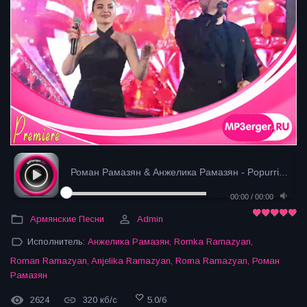
Роман Рамазян & Анжелика Рамазян - Popurri (2024)
00:00
/
00:00
Армянские Песни
Admin
Исполнитель:
Анжелика Рамазян
,
Romka Ramazyan
,
Roman Ramazyan
,
Anjelika Ramazyan
,
Roma Ramazyan
,
Роман
Рамазян
2624
320 кб/с
5.0
/
6