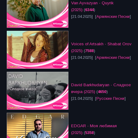
Van Ayvazyan - Quyrik
(2025)
(
6344
)
[21.04.2025] [
Армянские Песни
]
Voices of Artsakh - Shabat Orov
(2025)
(
7588
)
[21.04.2025] [
Армянские Песни
]
David Barkhudaryan - Сладкое
вчера (2025)
(
4650
)
[21.04.2025] [
Русские Песни
]
EDGAR - Моя любимая
(2025)
(
5358
)