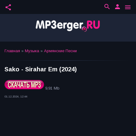
search
person
share
menu
Главная
»
Музыка
»
Армянские Песни
Sako - Sirahar Em (2024)
9,91 Mb
01.12.2024, 12:44