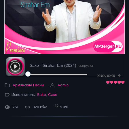
Sako - Sirahar Em (2024)
- загрузка
00:00
/
00:00
Армянские Песни
Admin
Исполнитель:
Sako
,
Сако
751
320 кб/с
5.0
/
6