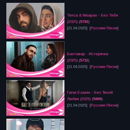
Tenca & Ninapav - Без Тебя
(2025)
(
5703
)
[21.04.2025] [
Русские Песни
]
Бахтавар - Истеричка
(2025)
(
5711
)
[21.04.2025] [
Русские Песни
]
Гагик Езакян - Без Твоей
Любви (2025)
(
5000
)
[21.04.2025] [
Русские Песни
]