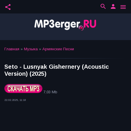
search
person
share
menu
Главная
»
Музыка
»
Армянские Песни
Seto - Lusnyak Gishernery (Acoustic
Version) (2025)
7,03 Mb
22.02.2025, 11:18