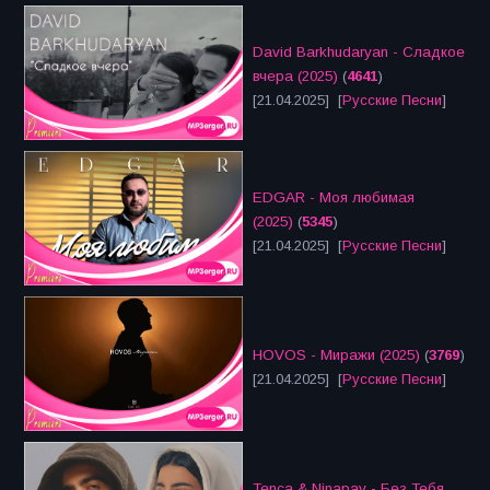
David Barkhudaryan - Сладкое
вчера (2025)
(
4641
)
[21.04.2025] [
Русские Песни
]
EDGAR - Моя любимая
(2025)
(
5345
)
[21.04.2025] [
Русские Песни
]
HOVOS - Миражи (2025)
(
3769
)
[21.04.2025] [
Русские Песни
]
Tenca & Ninapav - Без Тебя