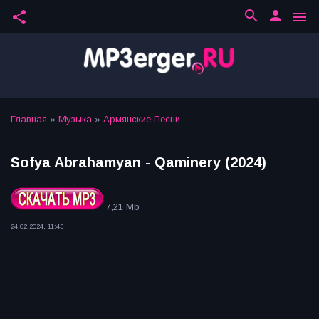
search
person
share
menu
Главная
»
Музыка
»
Армянские Песни
Sofya Abrahamyan - Qaminery (2024)
7,21 Mb
24.02.2024, 11:43