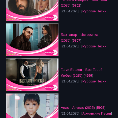
(2025)
(
5701
)
[21.04.2025] [
Русские Песни
]
Бахтавар - Истеричка
(2025)
(
5707
)
[21.04.2025] [
Русские Песни
]
Гагик Езакян - Без Твоей
Любви (2025)
(
4999
)
[21.04.2025] [
Русские Песни
]
Vnas - Anvnas (2025)
(
5928
)
[21.04.2025] [
Армянские Песни
]