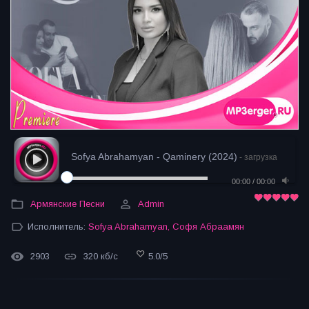
Sofya Abrahamyan - Qaminery (2024)
- загрузка
00:00
/
00:00
Армянские Песни
Admin
Исполнитель:
Sofya Abrahamyan
,
Софя Абраамян
2903
320 кб/с
5.0
/
5