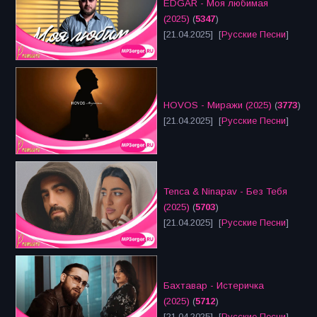
EDGAR - Моя любимая
(2025)
(
5347
)
[21.04.2025] [
Русские Песни
]
HOVOS - Миражи (2025)
(
3773
)
[21.04.2025] [
Русские Песни
]
Tenca & Ninapav - Без Тебя
(2025)
(
5703
)
[21.04.2025] [
Русские Песни
]
Бахтавар - Истеричка
(2025)
(
5712
)
[21.04.2025] [
Русские Песни
]