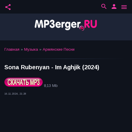
search
person
share
menu
Главная
»
Музыка
»
Армянские Песни
Sona Rubenyan - Im Aghjik (2024)
8,13 Mb
16.11.2024, 21:28