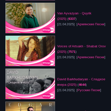
Van Ayvazyan - Quyrik
(2025)
(
6337
)
[21.04.2025] [
Армянские Песни
]
Voices of Artsakh - Shabat Orov
(2025)
(
7571
)
[21.04.2025] [
Армянские Песни
]
David Barkhudaryan - Сладкое
вчера (2025)
(
4644
)
[21.04.2025] [
Русские Песни
]