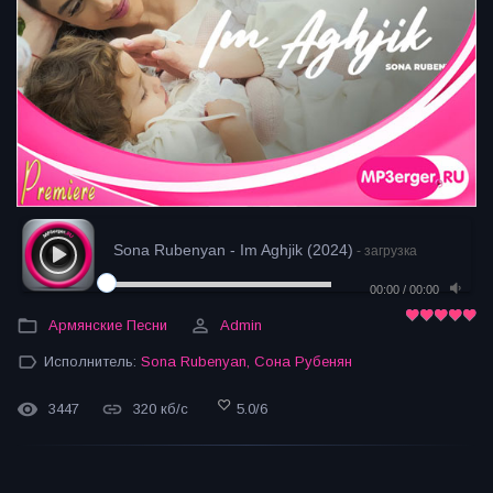
Sona Rubenyan - Im Aghjik (2024)
- загрузка
00:00
/
00:00
Армянские Песни
Admin
Исполнитель:
Sona Rubenyan
,
Сона Рубенян
3447
320 кб/с
5.0
/
6